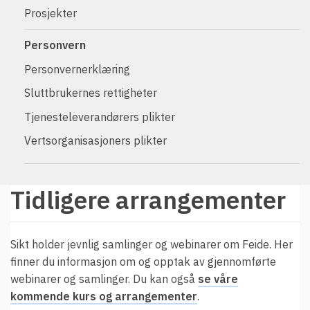
t
Driftsmeldinger
Prosjekter
i
Kontakt oss
Personvern
Arrangementer
Personvernerklæring
Aktuelt
Sluttbrukernes rettigheter
Veikart
Tjenesteleverandørers plikter
Prosjekt
Vertsorganisasjoners plikter
Personvern
Se informasjonen lagret om deg
Tidligere arrangementer
Ordbok
Underlag for tilgjengelighetserklæring
Sikt holder jevnlig samlinger og webinarer om Feide. Her
finner du informasjon om og opptak av gjennomførte
webinarer og samlinger. Du kan også
se våre
kommende kurs og arrangementer
.