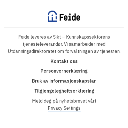
Feide leveres av Sikt – Kunnskapssektorens
tjenesteleverandør. Vi samarbeider med
Utdanningsdirektoratet om forvaltningen av tjenesten.
F
Kontakt oss
o
Personvernerklæring
o
Bruk av informasjonskapslar
t
Tilgjengelegheitserklæring
e
r
Meld deg på nyhetsbrevet vårt
Privacy Settings