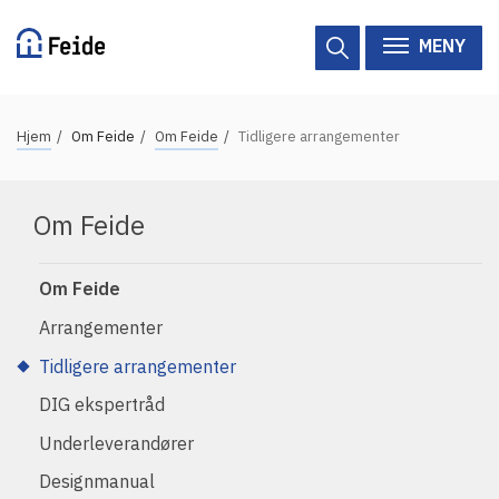
Hopp
til
MENY
hovedinnhold
N
Hjem
Om Feide
Om Feide
Tidligere arrangementer
Tilgjengelige tjenester
a
v
Hjelp
Om Feide
i
g
Vertsorganisasjoner
a
Om Feide
Tjenesteleverandører
s
Arrangementer
j
Tidligere arrangementer
Om Feide
o
DIG ekspertråd
n
Om Feide
s
Underleverandører
s
Logg inn kundeportalen
Designmanual