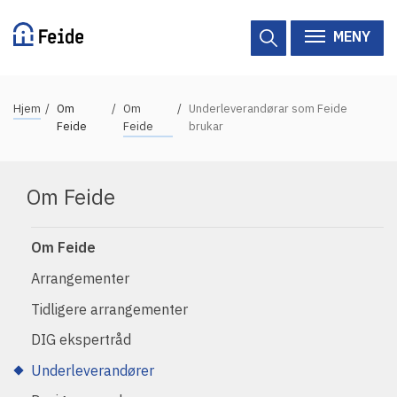
Hopp
til
MENY
hovedinnhold
N
Hjem
Om
Om
Underleverandørar som Feide
Tilgjengelige tjenester
a
Feide
Feide
brukar
v
Hjelp
i
Om Feide
g
Vertsorganisasjoner
a
Om Feide
Tjenesteleverandører
s
j
Arrangementer
Om Feide
o
Tidligere arrangementer
n
DIG ekspertråd
Om Feide
s
Underleverandører
s
Logg inn kundeportalen