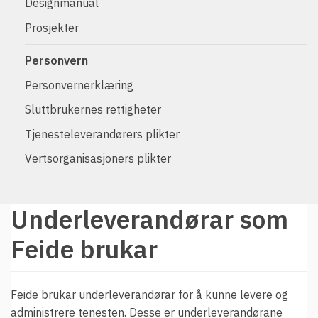
t
Designmanual
Driftsmeldinger
i
Prosjekter
Kontakt oss
Arrangementer
Personvern
Aktuelt
Personvernerklæring
Veikart
Sluttbrukernes rettigheter
Prosjekt
Tjenesteleverandørers plikter
Personvern
Vertsorganisasjoners plikter
Se informasjonen lagret om deg
Ordbok
Underleverandørar som
Underlag for tilgjengelighetserklæring
Feide brukar
Feide brukar underleverandørar for å kunne levere og
administrere tenesten. Desse er underleverandørane