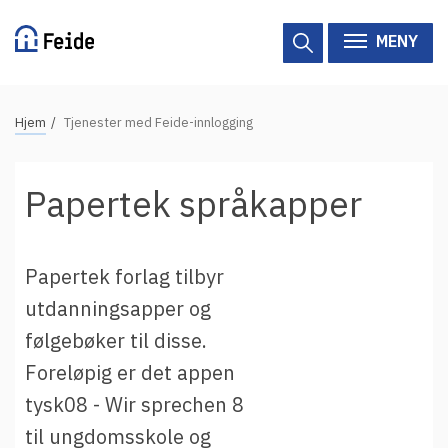
Hopp
til
MENY
hovedinnhold
N
Hjem
Tjenester med Feide-innlogging
Tilgjengelige tjenester
a
v
Hjelp
Papertek språkapper
i
g
Vertsorganisasjoner
a
Papertek forlag tilbyr
Tjenesteleverandører
s
utdanningsapper og
j
Om Feide
følgebøker til disse.
o
n
Foreløpig er det appen
Om Feide
s
tysk08 - Wir sprechen 8
s
Logg inn kundeportalen
til ungdomsskole og