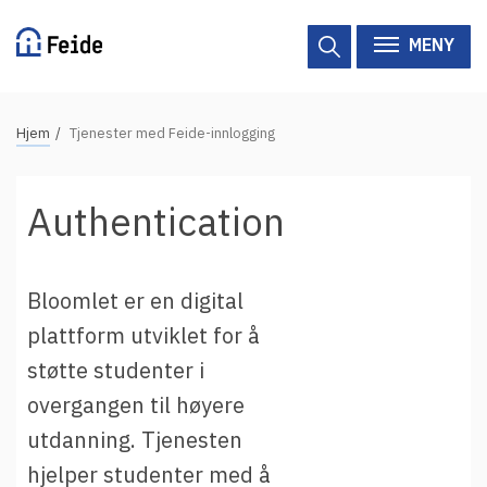
Hopp
til
MENY
hovedinnhold
N
Hjem
Tjenester med Feide-innlogging
Tilgjengelige tjenester
a
v
Hjelp
Authentication
i
g
Vertsorganisasjoner
a
Bloomlet er en digital
Tjenesteleverandører
s
plattform utviklet for å
j
Om Feide
støtte studenter i
o
n
overgangen til høyere
Om Feide
s
utdanning. Tjenesten
s
Logg inn kundeportalen
hjelper studenter med å