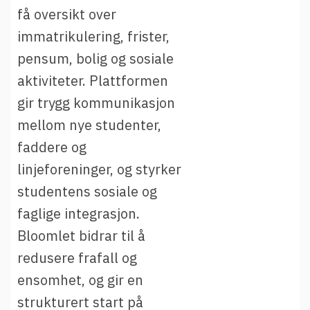
t
Driftsmeldinger
få oversikt over
i
Kontakt oss
immatrikulering, frister,
Arrangementer
pensum, bolig og sosiale
aktiviteter. Plattformen
Aktuelt
gir trygg kommunikasjon
Veikart
mellom nye studenter,
Prosjekt
faddere og
Personvern
linjeforeninger, og styrker
Se informasjonen lagret om deg
studentens sosiale og
Ordbok
faglige integrasjon.
Underlag for tilgjengelighetserklæring
Bloomlet bidrar til å
redusere frafall og
ensomhet, og gir en
strukturert start på