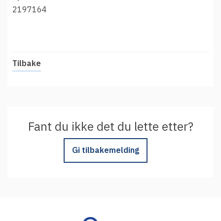
t
Driftsmeldinger
2197164
i
Kontakt oss
Arrangementer
Aktuelt
Tilbake
Veikart
Prosjekt
Personvern
Fant du ikke det du lette etter?
Se informasjonen lagret om deg
Ordbok
Gi tilbakemelding
Underlag for tilgjengelighetserklæring