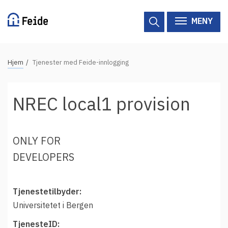
Hopp
til
MENY
hovedinnhold
N
Hjem
Tjenester med Feide-innlogging
Tilgjengelige tjenester
a
v
Hjelp
NREC local1 provision
i
g
Vertsorganisasjoner
a
ONLY FOR
Tjenesteleverandører
s
DEVELOPERS
j
Om Feide
o
n
Tjenestetilbyder:
Om Feide
s
Universitetet i Bergen
s
Logg inn kundeportalen
TjenesteID: