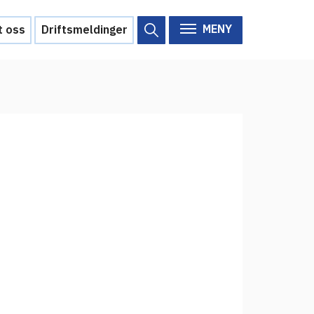
MENY
t oss
Driftsmeldinger
Om Feide
Om Feide
Arrangementer
Aktuelt
Veikart
d?
Prosjekt
Personvern
Se informasjonen lagret om
deg