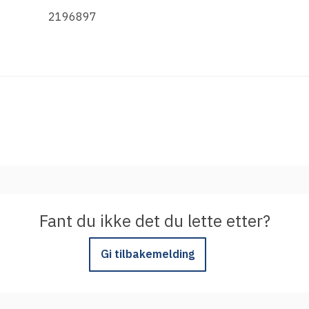
Integrere tjeneste med Feide
2196897
Legg inn informasjon om tjenesten i
kundeportalen
Fant du ikke det du lette etter?
Gi tilbakemelding