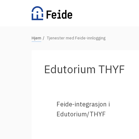
Hopp
til
hovedinnhold
N
Hjem
Tjenester med Feide-innlogging
Tilgjengelige tjenester
a
v
For universiteter og høgskoler
i
Edutorium THYF
g
For videregående skoler
a
For grunnskoler
s
Alle tjenester
j
Feide-integrasjon i
o
Edutorium/THYF
n
Vertsorganisasjoner
s
s
Fordeler med Feide