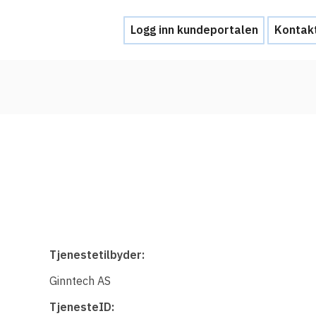
Logg inn kundeportalen
Kontak
Hjelp
Kontakt oss
Brukerstøtte
Ofte stilte spørsmål
Hva skal du gjøre ved et personvernbrud
Tjenestetilbyder:
Tjenesteleverandører
Ginntech AS
Hvorfor tilby Feide-innlogging?
TjenesteID: