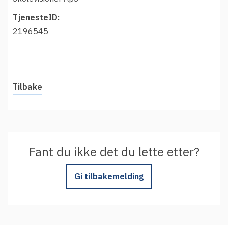
t
Driftsmeldinger
i
TjenesteID:
Kontakt oss
2196545
Arrangementer
Aktuelt
Veikart
Tilbake
Prosjekt
Personvern
Se informasjonen lagret om deg
Ordbok
Fant du ikke det du lette etter?
Underlag for tilgjengelighetserklæring
Gi tilbakemelding