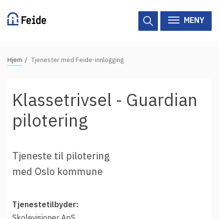
Hopp
til
MENY
hovedinnhold
N
Hjem
Tjenester med Feide-innlogging
Tilgjengelige tjenester
a
v
Hjelp
Klassetrivsel - Guardian
i
g
Vertsorganisasjoner
pilotering
a
Tjenesteleverandører
s
j
Tjeneste til pilotering
Om Feide
o
med Oslo kommune
n
Om Feide
s
Tjenestetilbyder:
s
Logg inn kundeportalen
Skolevisioner ApS