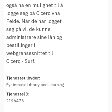
t
Driftsmeldinger
også ha en mulighet til å
i
Kontakt oss
logge seg på Cicero vha
Arrangementer
Feide. Når de har logget
seg på vil de kunne
Aktuelt
administrere sine lån og
Veikart
bestillinger i
Prosjekt
webgrensesnittet til
Personvern
Cicero - Surf.
Se informasjonen lagret om deg
Ordbok
Tjenestetilbyder:
Underlag for tilgjengelighetserklæring
Systematic Library and Learning
TjenesteID:
2196475