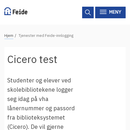
Hopp
til
MENY
hovedinnhold
N
Hjem
Tjenester med Feide-innlogging
Tilgjengelige tjenester
a
v
Hjelp
Cicero test
i
g
Vertsorganisasjoner
a
Studenter og elever ved
Tjenesteleverandører
s
skolebibliotekene logger
j
Om Feide
seg idag på vha
o
n
lånernummer og passord
Om Feide
s
fra biblioteksystemet
s
Logg inn kundeportalen
(Cicero). De vil gjerne