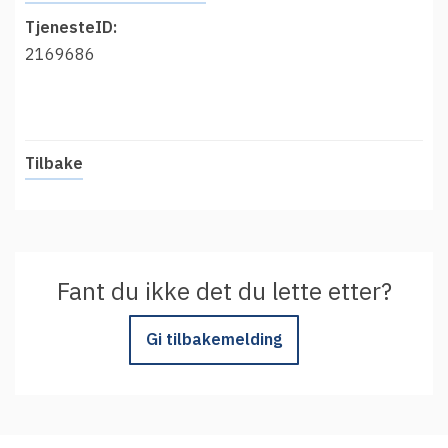
t
Driftsmeldinger
TjenesteID:
i
Kontakt oss
2169686
Arrangementer
Aktuelt
Veikart
Tilbake
Prosjekt
Personvern
Se informasjonen lagret om deg
Fant du ikke det du lette etter?
Ordbok
Underlag for tilgjengelighetserklæring
Gi tilbakemelding