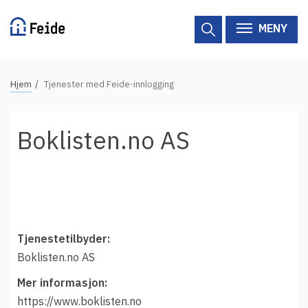
Hopp
til
MENY
hovedinnhold
N
Hjem
Tjenester med Feide-innlogging
Tilgjengelige tjenester
a
v
Hjelp
Boklisten.no AS
i
g
Vertsorganisasjoner
a
Tjenesteleverandører
s
j
Om Feide
o
Tjenestetilbyder:
n
Boklisten.no AS
Om Feide
s
Mer informasjon:
s
Logg inn kundeportalen
https://www.boklisten.no