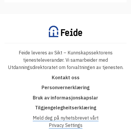
Feide leveres av Sikt – Kunnskapssektorens
tjenesteleverandør. Vi samarbeider med
Utdanningsdirektoratet om forvaltningen av tjenesten.
F
Kontakt oss
o
Personvernerklæring
o
Bruk av informasjonskapslar
t
Tilgjengelegheitserklæring
e
r
Meld deg på nyhetsbrevet vårt
Privacy Settings