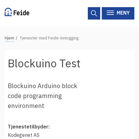
Hopp
til
MENY
hovedinnhold
N
Hjem
Tjenester med Feide-innlogging
Tilgjengelige tjenester
a
v
Hjelp
Blockuino Test
i
g
Vertsorganisasjoner
a
Blockuino Arduino block
Tjenesteleverandører
s
code programming
j
Om Feide
environment
o
n
Om Feide
s
Tjenestetilbyder:
s
Logg inn kundeportalen
Kodegenet AS