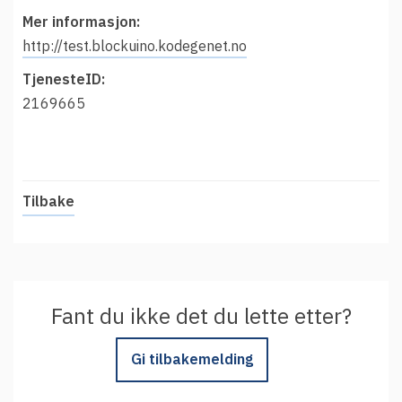
t
Driftsmeldinger
Mer informasjon:
i
Kontakt oss
http://test.blockuino.kodegenet.no
Arrangementer
TjenesteID:
Aktuelt
2169665
Veikart
Prosjekt
Personvern
Tilbake
Se informasjonen lagret om deg
Ordbok
Underlag for tilgjengelighetserklæring
Fant du ikke det du lette etter?
Gi tilbakemelding