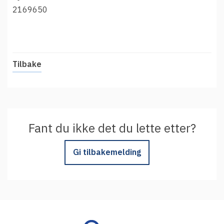
t
Driftsmeldinger
2169650
i
Kontakt oss
Arrangementer
Aktuelt
Tilbake
Veikart
Prosjekt
Personvern
Fant du ikke det du lette etter?
Se informasjonen lagret om deg
Ordbok
Gi tilbakemelding
Underlag for tilgjengelighetserklæring