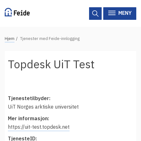
Hopp
til
MENY
hovedinnhold
N
Hjem
Tjenester med Feide-innlogging
Tilgjengelige tjenester
a
v
Hjelp
Topdesk UiT Test
i
g
Vertsorganisasjoner
a
Tjenesteleverandører
s
j
Tjenestetilbyder:
Om Feide
o
UiT Norges arktiske universitet
n
Mer informasjon:
Om Feide
s
https://uit-test.topdesk.net
s
Logg inn kundeportalen
TjenesteID: