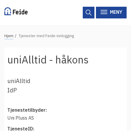
Hopp
til
MENY
hovedinnhold
N
Hjem
Tjenester med Feide-innlogging
Tilgjengelige tjenester
a
v
Hjelp
uniAlltid - håkons
i
g
Vertsorganisasjoner
a
uniAlltid
Tjenesteleverandører
s
IdP
j
Om Feide
o
n
Tjenestetilbyder:
Om Feide
s
Uni Pluss AS
s
Logg inn kundeportalen
TjenesteID: