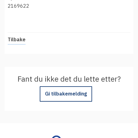
t
Driftsmeldinger
2169622
i
Kontakt oss
Arrangementer
Aktuelt
Tilbake
Veikart
Prosjekt
Personvern
Fant du ikke det du lette etter?
Se informasjonen lagret om deg
Ordbok
Gi tilbakemelding
Underlag for tilgjengelighetserklæring