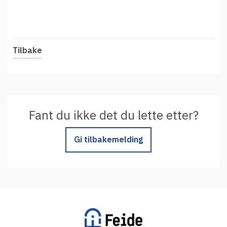
t
Driftsmeldinger
i
Kontakt oss
Arrangementer
Tilbake
Aktuelt
Veikart
Prosjekt
Personvern
Fant du ikke det du lette etter?
Se informasjonen lagret om deg
Gi tilbakemelding
Ordbok
Underlag for tilgjengelighetserklæring