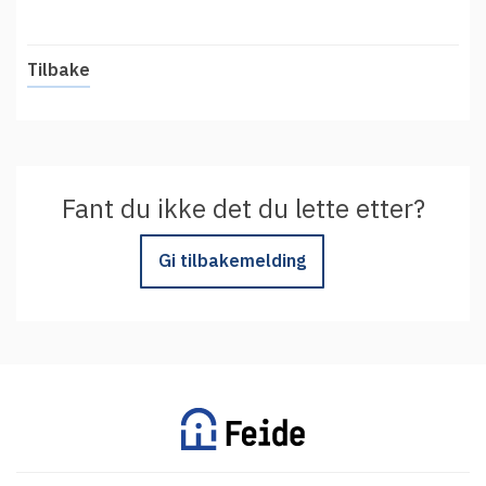
t
Driftsmeldinger
i
Kontakt oss
Tilbake
Arrangementer
Aktuelt
Veikart
Prosjekt
Fant du ikke det du lette etter?
Personvern
Gi tilbakemelding
Se informasjonen lagret om deg
Ordbok
Underlag for tilgjengelighetserklæring