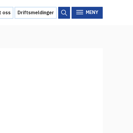
MENY
t oss
Driftsmeldinger
Om Feide
Om Feide
Arrangementer
Aktuelt
Veikart
d?
Prosjekt
Personvern
Se informasjonen lagret om
deg