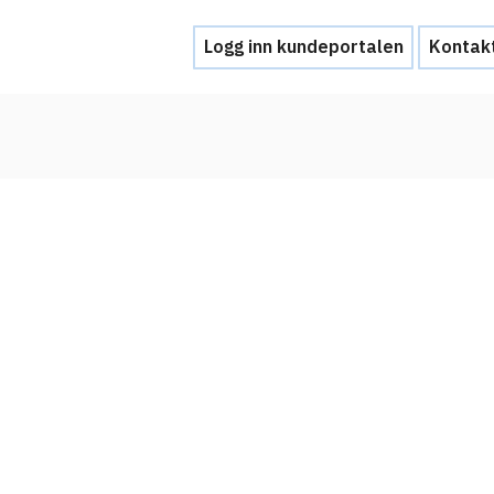
Logg inn kundeportalen
Kontak
Hjelp
Kontakt oss
Brukerstøtte
Ofte stilte spørsmål
Hva skal du gjøre ved et personvernbrud
Tjenesteleverandører
Hvorfor tilby Feide-innlogging?