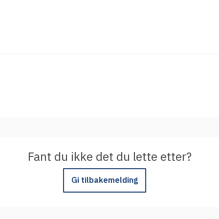
Integrere tjeneste med Feide
Legg inn informasjon om tjenesten i
kundeportalen
Fant du ikke det du lette etter?
Gi tilbakemelding