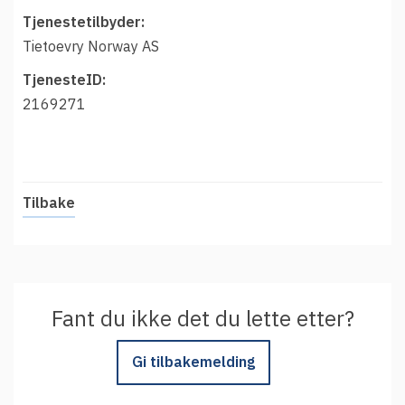
t
Driftsmeldinger
Tjenestetilbyder:
i
Kontakt oss
Tietoevry Norway AS
Arrangementer
TjenesteID:
Aktuelt
2169271
Veikart
Prosjekt
Personvern
Tilbake
Se informasjonen lagret om deg
Ordbok
Underlag for tilgjengelighetserklæring
Fant du ikke det du lette etter?
Gi tilbakemelding