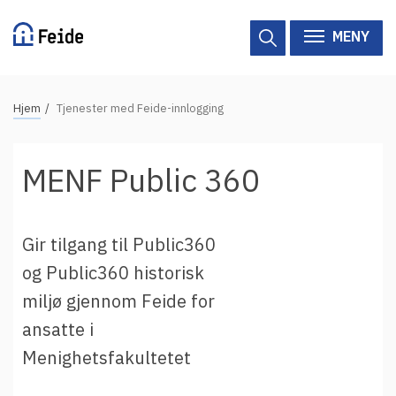
Hopp
til
MENY
hovedinnhold
N
Hjem
Tjenester med Feide-innlogging
Tilgjengelige tjenester
a
v
Hjelp
MENF Public 360
i
g
Vertsorganisasjoner
a
Gir tilgang til Public360
Tjenesteleverandører
s
og Public360 historisk
j
Om Feide
miljø gjennom Feide for
o
n
ansatte i
Om Feide
s
Menighetsfakultetet
s
Logg inn kundeportalen