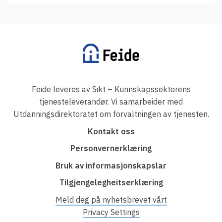
Feide leveres av Sikt – Kunnskapssektorens
tjenesteleverandør. Vi samarbeider med
Utdanningsdirektoratet om forvaltningen av tjenesten.
F
Kontakt oss
o
Personvernerklæring
o
Bruk av informasjonskapslar
t
Tilgjengelegheitserklæring
e
r
Meld deg på nyhetsbrevet vårt
Privacy Settings