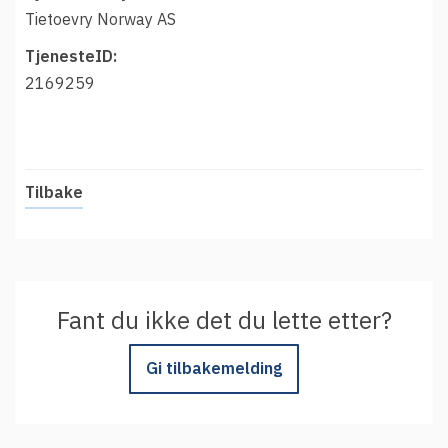
t
Driftsmeldinger
Tietoevry Norway AS
i
Kontakt oss
TjenesteID:
Arrangementer
2169259
Aktuelt
Veikart
Prosjekt
Tilbake
Personvern
Se informasjonen lagret om deg
Ordbok
Fant du ikke det du lette etter?
Underlag for tilgjengelighetserklæring
Gi tilbakemelding