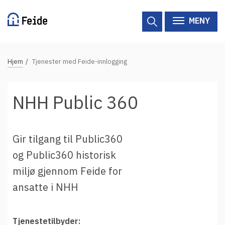
Hopp
til
MENY
hovedinnhold
N
Hjem
Tjenester med Feide-innlogging
Tilgjengelige tjenester
a
v
Hjelp
NHH Public 360
i
g
Vertsorganisasjoner
a
Gir tilgang til Public360
Tjenesteleverandører
s
og Public360 historisk
j
Om Feide
miljø gjennom Feide for
o
n
ansatte i NHH
Om Feide
s
s
Logg inn kundeportalen
Tjenestetilbyder: