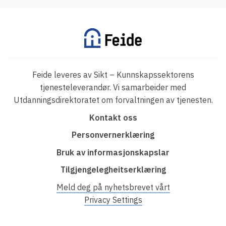
Feide leveres av Sikt – Kunnskapssektorens
tjenesteleverandør. Vi samarbeider med
Utdanningsdirektoratet om forvaltningen av tjenesten.
F
Kontakt oss
o
Personvernerklæring
o
Bruk av informasjonskapslar
t
Tilgjengelegheitserklæring
e
r
Meld deg på nyhetsbrevet vårt
Privacy Settings