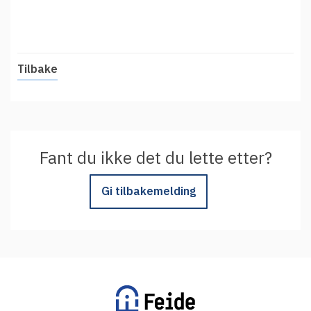
t
Driftsmeldinger
i
Kontakt oss
Arrangementer
Tilbake
Aktuelt
Veikart
Prosjekt
Personvern
Fant du ikke det du lette etter?
Se informasjonen lagret om deg
Gi tilbakemelding
Ordbok
Underlag for tilgjengelighetserklæring