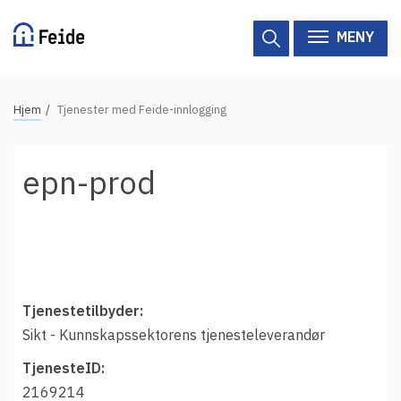
Hopp
til
MENY
hovedinnhold
N
Hjem
Tjenester med Feide-innlogging
Tilgjengelige tjenester
a
v
Hjelp
epn-prod
i
g
Vertsorganisasjoner
a
Tjenesteleverandører
s
j
Om Feide
o
Tjenestetilbyder:
n
Sikt - Kunnskapssektorens tjenesteleverandør
Om Feide
s
TjenesteID:
s
Logg inn kundeportalen
2169214