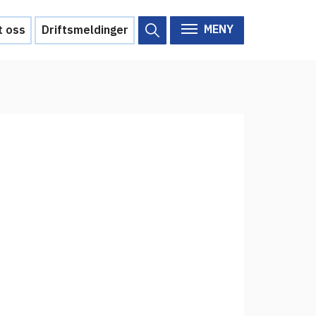
MENY
t oss
Driftsmeldinger
Om Feide
Om Feide
Arrangementer
Aktuelt
Veikart
d?
Prosjekt
Personvern
Se informasjonen lagret om
deg