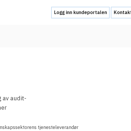
Logg inn kundeportalen
Kontak
Hjelp
Kontakt oss
Brukerstøtte
Ofte stilte spørsmål
Hva skal du gjøre ved et personvernbrud
 av audit-
ner
Tjenesteleverandører
Hvorfor tilby Feide-innlogging?
nnskapssektorens tjenesteleverandør