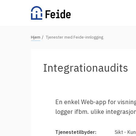
Hopp
til
hovedinnhold
N
Hjem
Tjenester med Feide-innlogging
Tilgjengelige tjenester
a
v
For universiteter og høgskoler
i
Integrationaudits
g
For videregående skoler
a
For grunnskoler
s
Alle tjenester
j
En enkel Web-app for visning
o
logger ifbm. ulike integrasjo
n
Vertsorganisasjoner
s
s
Fordeler med Feide
Tjenestetilbyder:
Sikt - Ku