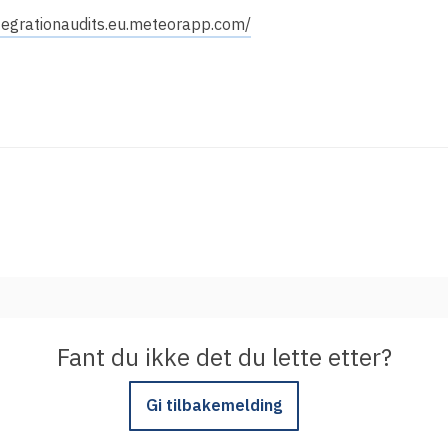
Integrere tjeneste med Feide
ntegrationaudits.eu.meteorapp.com/
Legg inn informasjon om tjenesten i
kundeportalen
Fant du ikke det du lette etter?
Gi tilbakemelding