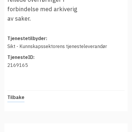
t
Driftsmeldinger
forbindelse med arkiverig
i
Kontakt oss
av saker.
Arrangementer
Aktuelt
Tjenestetilbyder:
Veikart
Sikt - Kunnskapssektorens tjenesteleverandør
Prosjekt
TjenesteID:
Personvern
2169165
Se informasjonen lagret om deg
Ordbok
Underlag for tilgjengelighetserklæring
Tilbake