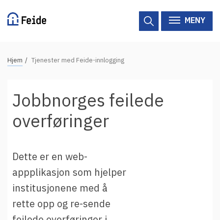
Hopp
til
MENY
hovedinnhold
N
Hjem
Tjenester med Feide-innlogging
Tilgjengelige tjenester
a
v
Hjelp
Jobbnorges feilede
i
g
Vertsorganisasjoner
overføringer
a
Tjenesteleverandører
s
j
Dette er en web-
Om Feide
o
appplikasjon som hjelper
n
institusjonene med å
Om Feide
s
rette opp og re-sende
s
Logg inn kundeportalen
feilede overføringer i