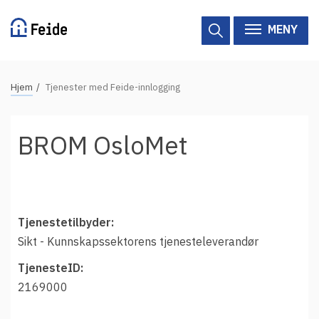
Hopp
til
MENY
hovedinnhold
N
Hjem
Tjenester med Feide-innlogging
Tilgjengelige tjenester
a
v
Hjelp
BROM OsloMet
i
g
Vertsorganisasjoner
a
Tjenesteleverandører
s
j
Tjenestetilbyder:
Om Feide
o
Sikt - Kunnskapssektorens tjenesteleverandør
n
TjenesteID:
Om Feide
s
2169000
s
Logg inn kundeportalen