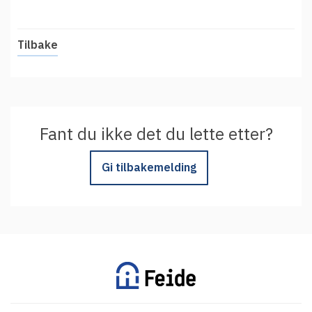
t
Driftsmeldinger
i
Kontakt oss
Tilbake
Arrangementer
Aktuelt
Veikart
Prosjekt
Fant du ikke det du lette etter?
Personvern
Gi tilbakemelding
Se informasjonen lagret om deg
Ordbok
Underlag for tilgjengelighetserklæring