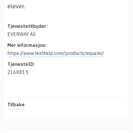
t
Driftsmeldinger
elever.
i
Kontakt oss
Arrangementer
Tjenestetilbyder:
Aktuelt
EVERWAY AS
Veikart
Mer informasjon:
https://www.texthelp.com/products/equatio/
Prosjekt
TjenesteID:
Personvern
2168815
Se informasjonen lagret om deg
Ordbok
Underlag for tilgjengelighetserklæring
Tilbake