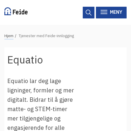
Hopp
til
MENY
hovedinnhold
N
Hjem
Tjenester med Feide-innlogging
Tilgjengelige tjenester
a
v
Hjelp
Equatio
i
g
Vertsorganisasjoner
a
Equatio lar deg lage
Tjenesteleverandører
s
ligninger, formler og mer
j
Om Feide
digitalt. Bidrar til å gjøre
o
n
matte- og STEM-timer
Om Feide
s
mer tilgjengelige og
s
Logg inn kundeportalen
engasjerende for alle