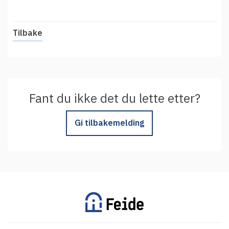
t
Driftsmeldinger
i
Kontakt oss
Tilbake
Arrangementer
Aktuelt
Veikart
Prosjekt
Fant du ikke det du lette etter?
Personvern
Gi tilbakemelding
Se informasjonen lagret om deg
Ordbok
Underlag for tilgjengelighetserklæring