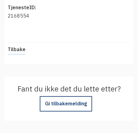
t
Driftsmeldinger
TjenesteID:
i
Kontakt oss
2168554
Arrangementer
Aktuelt
Veikart
Tilbake
Prosjekt
Personvern
Se informasjonen lagret om deg
Fant du ikke det du lette etter?
Ordbok
Underlag for tilgjengelighetserklæring
Gi tilbakemelding