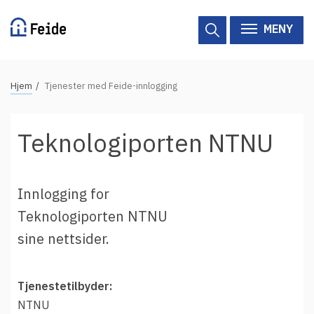
Hopp
til
MENY
hovedinnhold
N
Hjem
Tjenester med Feide-innlogging
Tilgjengelige tjenester
a
v
Hjelp
Teknologiporten NTNU
i
g
Vertsorganisasjoner
a
Innlogging for
Tjenesteleverandører
s
Teknologiporten NTNU
j
Om Feide
sine nettsider.
o
n
Om Feide
s
Tjenestetilbyder:
s
Logg inn kundeportalen
NTNU