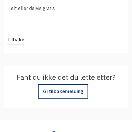
t
Driftsmeldinger
Helt eller delvis gratis
i
Kontakt oss
Arrangementer
Aktuelt
Tilbake
Veikart
Prosjekt
Personvern
Se informasjonen lagret om deg
Fant du ikke det du lette etter?
Ordbok
Gi tilbakemelding
Underlag for tilgjengelighetserklæring