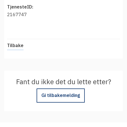
t
Driftsmeldinger
TjenesteID:
i
Kontakt oss
2167747
Arrangementer
Aktuelt
Veikart
Tilbake
Prosjekt
Personvern
Se informasjonen lagret om deg
Fant du ikke det du lette etter?
Ordbok
Underlag for tilgjengelighetserklæring
Gi tilbakemelding