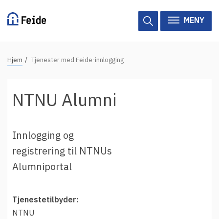
Hopp
til
MENY
hovedinnhold
N
Hjem
Tjenester med Feide-innlogging
Tilgjengelige tjenester
a
v
Hjelp
NTNU Alumni
i
g
Vertsorganisasjoner
a
Innlogging og
Tjenesteleverandører
s
registrering til NTNUs
j
Om Feide
Alumniportal
o
n
Om Feide
s
Tjenestetilbyder:
s
Logg inn kundeportalen
NTNU