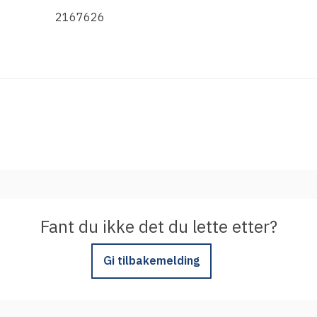
Integrere tjeneste med Feide
2167626
Legg inn informasjon om tjenesten i
kundeportalen
Fant du ikke det du lette etter?
Gi tilbakemelding