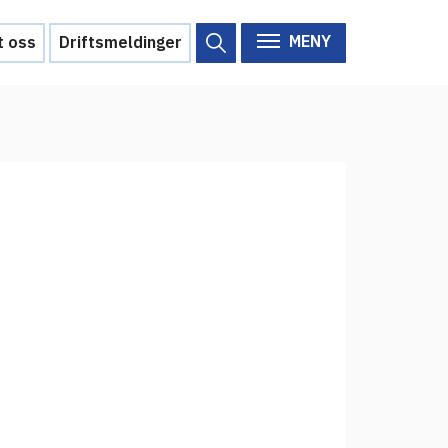
MENY
t oss
Driftsmeldinger
Om Feide
Om Feide
Arrangementer
Aktuelt
Veikart
d?
Prosjekt
Personvern
Se informasjonen lagret om
deg