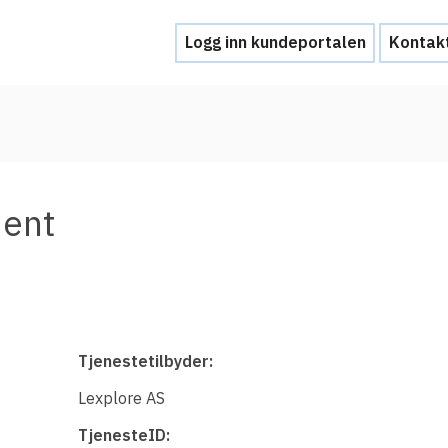
Logg inn kundeportalen
Kontak
Hjelp
Kontakt oss
ment
Brukerstøtte
Ofte stilte spørsmål
Hva skal du gjøre ved et personvernbrud
Tjenestetilbyder:
Tjenesteleverandører
Lexplore AS
Hvorfor tilby Feide-innlogging?
TjenesteID: