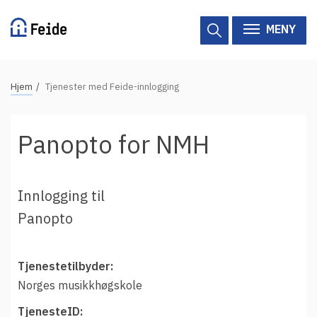
Hopp
til
MENY
hovedinnhold
N
Hjem
Tjenester med Feide-innlogging
Tilgjengelige tjenester
a
v
Hjelp
Panopto for NMH
i
g
Vertsorganisasjoner
a
Innlogging til
Tjenesteleverandører
s
Panopto
j
Om Feide
o
n
Tjenestetilbyder:
Om Feide
s
Norges musikkhøgskole
s
Logg inn kundeportalen
TjenesteID: