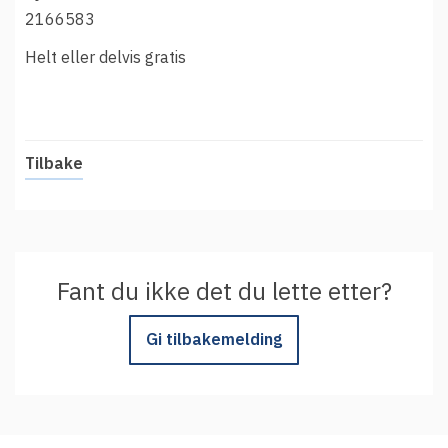
t
Driftsmeldinger
2166583
i
Kontakt oss
Helt eller delvis gratis
Arrangementer
Aktuelt
Veikart
Tilbake
Prosjekt
Personvern
Se informasjonen lagret om deg
Fant du ikke det du lette etter?
Ordbok
Underlag for tilgjengelighetserklæring
Gi tilbakemelding