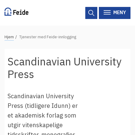
Hopp
til
MENY
hovedinnhold
N
Hjem
Tjenester med Feide-innlogging
Tilgjengelige tjenester
a
v
Hjelp
Scandinavian University
i
g
Vertsorganisasjoner
Press
a
Tjenesteleverandører
s
j
Scandinavian University
Om Feide
o
Press (tidligere Idunn) er
n
et akademisk forlag som
Om Feide
s
utgir vitenskapelige
s
Logg inn kundeportalen
tidsskrifter, monografier