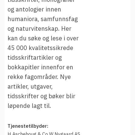
t
Driftsmeldinger
og antologier innen
i
Kontakt oss
humaniora, samfunnsfag
Arrangementer
og naturvitenskap. Her
Aktuelt
kan du søke og lese i over
Veikart
45 000 kvalitetssikrede
Prosjekt
tidsskriftartikler og
Personvern
bokkapitler innenfor en
rekke fagområder. Nye
Se informasjonen lagret om deg
artikler, utgaver,
Ordbok
tidsskrifter og bøker blir
Underlag for tilgjengelighetserklæring
løpende lagt til.
Tjenestetilbyder:
H Aschehoug & Co W Nygaard AS