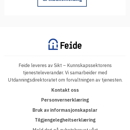
Feide leveres av Sikt – Kunnskapssektorens
tjenesteleverandør. Vi samarbeider med
Utdanningsdirektoratet om forvaltningen av tjenesten.
F
Kontakt oss
o
Personvernerklæring
o
Bruk av informasjonskapslar
t
Tilgjengelegheitserklæring
e