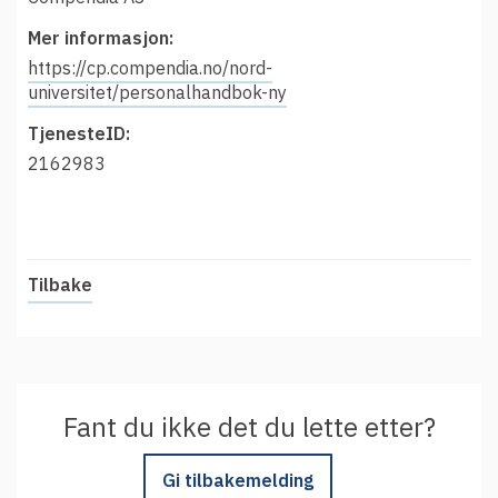
t
Driftsmeldinger
i
Mer informasjon:
Kontakt oss
https://cp.compendia.no/nord-
Arrangementer
universitet/personalhandbok-ny
Aktuelt
TjenesteID:
2162983
Veikart
Prosjekt
Personvern
Se informasjonen lagret om deg
Tilbake
Ordbok
Underlag for tilgjengelighetserklæring
Fant du ikke det du lette etter?
Gi tilbakemelding