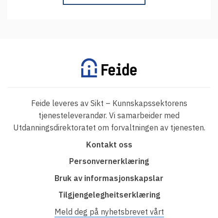
Feide leveres av Sikt – Kunnskapssektorens
tjenesteleverandør. Vi samarbeider med
Utdanningsdirektoratet om forvaltningen av tjenesten.
F
Kontakt oss
o
Personvernerklæring
o
Bruk av informasjonskapslar
t
Tilgjengelegheitserklæring
e
r
Meld deg på nyhetsbrevet vårt