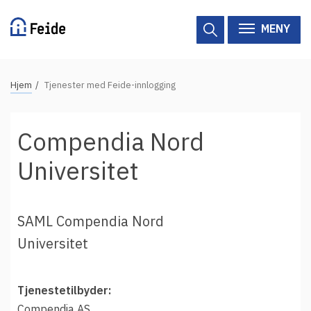
Hopp
til
MENY
hovedinnhold
N
Hjem
Tjenester med Feide-innlogging
Tilgjengelige tjenester
a
v
Hjelp
Compendia Nord
i
g
Vertsorganisasjoner
Universitet
a
Tjenesteleverandører
s
j
SAML Compendia Nord
Om Feide
o
Universitet
n
Om Feide
s
Tjenestetilbyder:
s
Logg inn kundeportalen
Compendia AS