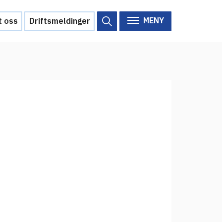
MENY
t oss
Driftsmeldinger
Om Feide
Om Feide
Arrangementer
Aktuelt
Veikart
d?
Prosjekt
Personvern
Se informasjonen lagret om
deg