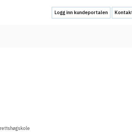
Logg inn kundeportalen
Kontak
Hjelp
Kontakt oss
Brukerstøtte
Ofte stilte spørsmål
Hva skal du gjøre ved et personvernbrud
Tjenesteleverandører
Hvorfor tilby Feide-innlogging?
rettshøgskole