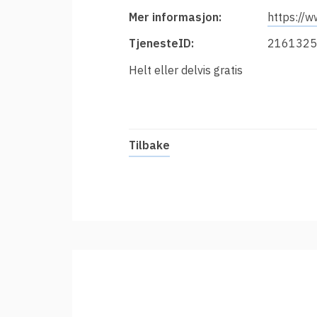
t
Innføring av Feide
Mer informasjon:
https://w
i
Prisar for vertsorganisasjonar
TjenesteID:
2161325
Datadeling
Helt eller delvis gratis
Datakvalitet
Feide-administrator
Sterk autentisering
Tilbake