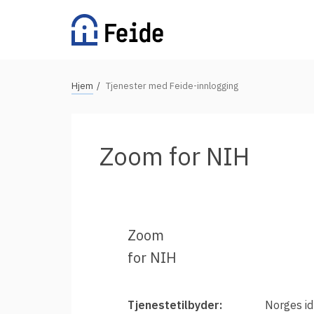
Hopp
til
hovedinnhold
N
Hjem
Tjenester med Feide-innlogging
Tilgjengelige tjenester
a
v
For universiteter og høgskoler
i
Zoom for NIH
g
For videregående skoler
a
For grunnskoler
s
Alle tjenester
j
Zoom
o
for NIH
n
Vertsorganisasjoner
s
s
Fordeler med Feide
Tjenestetilbyder:
Norges id