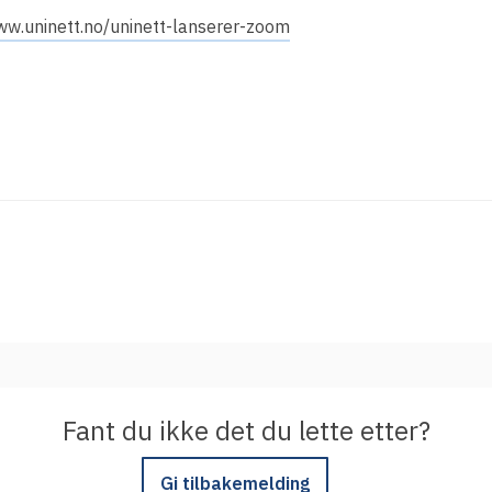
Integrere tjeneste med Feide
ww.uninett.no/uninett-lanserer-zoom
Legg inn informasjon om tjenesten i
kundeportalen
Fant du ikke det du lette etter?
Gi tilbakemelding