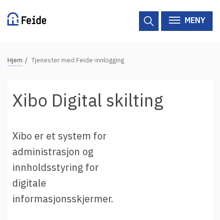
Hopp
til
MENY
hovedinnhold
N
Hjem
Tjenester med Feide-innlogging
Tilgjengelige tjenester
a
v
Hjelp
Xibo Digital skilting
i
g
Vertsorganisasjoner
a
Xibo er et system for
Tjenesteleverandører
s
administrasjon og
j
Om Feide
innholdsstyring for
o
n
digitale
Om Feide
s
informasjonsskjermer.
s
Logg inn kundeportalen