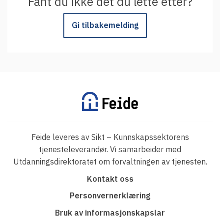
Fant du ikke det du lette etter?
Gi tilbakemelding
Feide leveres av Sikt – Kunnskapssektorens
tjenesteleverandør. Vi samarbeider med
Utdanningsdirektoratet om forvaltningen av tjenesten.
F
Kontakt oss
o
Personvernerklæring
o
Bruk av informasjonskapslar