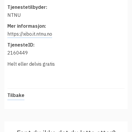
t
Driftsmeldinger
Tjenestetilbyder:
i
Kontakt oss
NTNU
Arrangementer
Mer informasjon:
Aktuelt
https://xibo.it.ntnu.no
Veikart
TjenesteID:
2160449
Prosjekt
Helt eller delvis gratis
Personvern
Se informasjonen lagret om deg
Ordbok
Underlag for tilgjengelighetserklæring
Tilbake