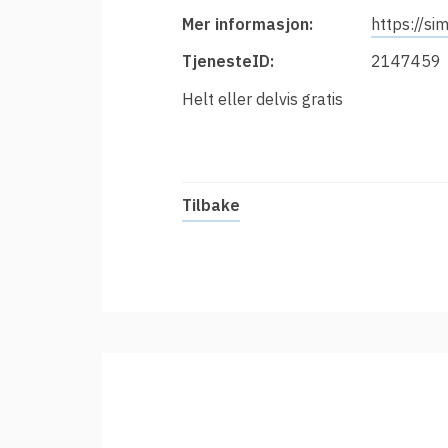
t
Innføring av Feide
Mer informasjon:
https://si
i
Prisar for vertsorganisasjonar
TjenesteID:
2147459
Datadeling
Helt eller delvis gratis
Datakvalitet
Feide-administrator
Sterk autentisering
Tilbake