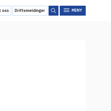
MENY
t oss
Driftsmeldinger
Om Feide
Om Feide
Arrangementer
Aktuelt
Veikart
d?
Prosjekt
Personvern
Se informasjonen lagret om
deg