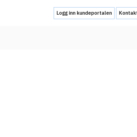
Logg inn kundeportalen
Kontak
Hjelp
Kontakt oss
Brukerstøtte
Ofte stilte spørsmål
Hva skal du gjøre ved et personvernbrud
Tjenesteleverandører
Hvorfor tilby Feide-innlogging?