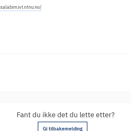
Integrere tjeneste med Feide
msalabim.ivt.ntnu.no/
Legg inn informasjon om tjenesten i
kundeportalen
Fant du ikke det du lette etter?
Gi tilbakemelding