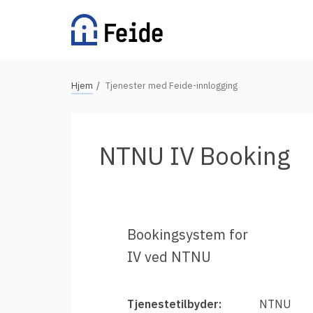
Hopp
til
hovedinnhold
N
Hjem
Tjenester med Feide-innlogging
Tilgjengelige tjenester
a
v
For universiteter og høgskoler
i
NTNU IV Booking
g
For videregående skoler
a
For grunnskoler
s
Alle tjenester
j
Bookingsystem for
o
IV ved NTNU
n
Vertsorganisasjoner
s
s
Fordeler med Feide
Tjenestetilbyder:
NTNU