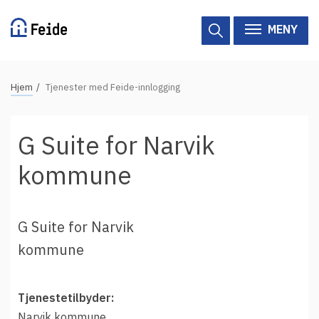
Hopp
til
MENY
hovedinnhold
N
Hjem
Tjenester med Feide-innlogging
Tilgjengelige tjenester
a
v
Hjelp
G Suite for Narvik
i
g
Vertsorganisasjoner
kommune
a
Tjenesteleverandører
s
j
G Suite for Narvik
Om Feide
o
kommune
n
Om Feide
s
Tjenestetilbyder:
s
Logg inn kundeportalen
Narvik kommune