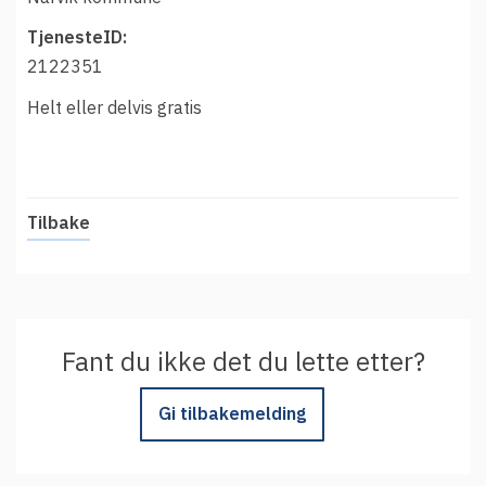
t
Driftsmeldinger
i
TjenesteID:
Kontakt oss
2122351
Arrangementer
Helt eller delvis gratis
Aktuelt
Veikart
Prosjekt
Tilbake
Personvern
Se informasjonen lagret om deg
Ordbok
Underlag for tilgjengelighetserklæring
Fant du ikke det du lette etter?
Gi tilbakemelding