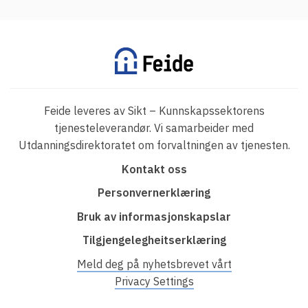
Feide leveres av Sikt – Kunnskapssektorens
tjenesteleverandør. Vi samarbeider med
Utdanningsdirektoratet om forvaltningen av tjenesten.
F
Kontakt oss
o
Personvernerklæring
o
Bruk av informasjonskapslar
t
Tilgjengelegheitserklæring
e
r
Meld deg på nyhetsbrevet vårt
Privacy Settings