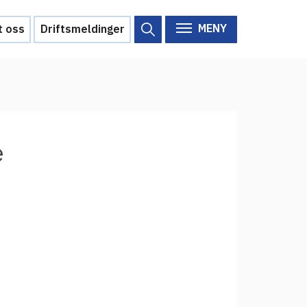
MENY
t oss
Driftsmeldinger
Om Feide
Om Feide
e
Arrangementer
Aktuelt
Veikart
d?
Prosjekt
Personvern
Se informasjonen lagret om
deg