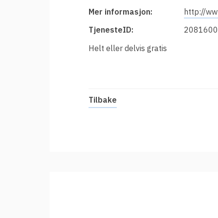
t
Innføring av Feide
Mer informasjon:
http://w
i
Prisar for vertsorganisasjonar
TjenesteID:
2081600
Datadeling
Helt eller delvis gratis
Datakvalitet
Feide-administrator
Sterk autentisering
Tilbake