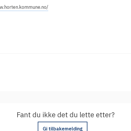
Integrere tjeneste med Feide
ww.horten.kommune.no/
Legg inn informasjon om tjenesten i
kundeportalen
Fant du ikke det du lette etter?
Gi tilbakemelding