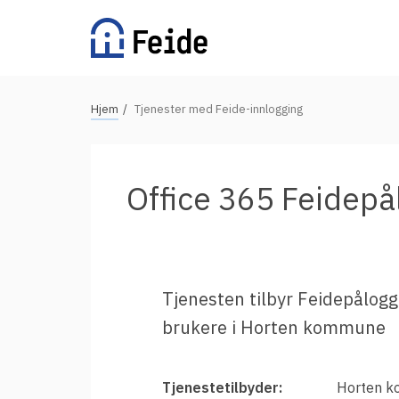
Hopp
til
hovedinnhold
N
Hjem
Tjenester med Feide-innlogging
Tilgjengelige tjenester
a
v
For universiteter og høgskoler
i
Office 365 Feidep
g
For videregående skoler
a
For grunnskoler
s
Alle tjenester
j
Tjenesten tilbyr Feidepålogg
o
brukere i Horten kommune
n
Vertsorganisasjoner
s
s
Fordeler med Feide
Tjenestetilbyder:
Horten 