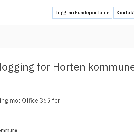
Logg inn kundeportalen
Kontak
Hjelp
Kontakt oss
ålogging for Horten kommun
Brukerstøtte
Ofte stilte spørsmål
Hva skal du gjøre ved et personvernbrud
ing mot Office 365 for
Tjenesteleverandører
Hvorfor tilby Feide-innlogging?
kommune