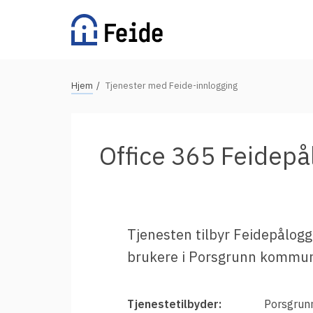
Hopp
til
hovedinnhold
N
Hjem
Tjenester med Feide-innlogging
Tilgjengelige tjenester
a
v
For universiteter og høgskoler
i
Office 365 Feidep
g
For videregående skoler
a
For grunnskoler
s
Alle tjenester
j
Tjenesten tilbyr Feidepålogg
o
brukere i Porsgrunn kommu
n
Vertsorganisasjoner
s
s
Fordeler med Feide
Tjenestetilbyder:
Porsgru