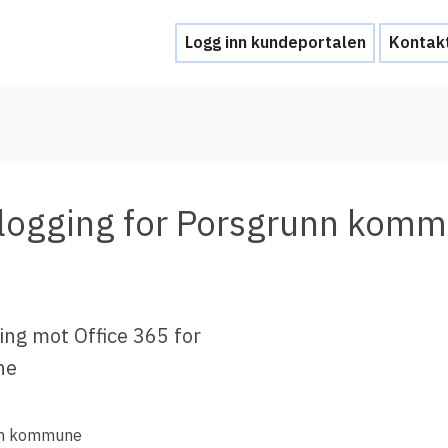
Logg inn kundeportalen
Kontak
Hjelp
Kontakt oss
ålogging for Porsgrunn kom
Brukerstøtte
Ofte stilte spørsmål
Hva skal du gjøre ved et personvernbrud
ing mot Office 365 for
ne
Tjenesteleverandører
Hvorfor tilby Feide-innlogging?
nn kommune