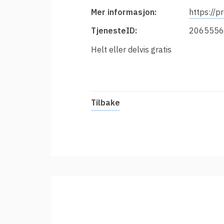
t
Innføring av Feide
Mer informasjon:
https://p
i
Prisar for vertsorganisasjonar
TjenesteID:
2065556
Datadeling
Helt eller delvis gratis
Datakvalitet
Feide-administrator
Sterk autentisering
Tilbake