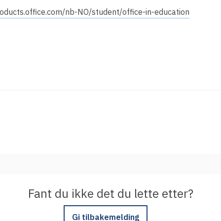
Integrere tjeneste med Feide
roducts.office.com/nb-NO/student/office-in-education
Legg inn informasjon om tjenesten i
kundeportalen
Fant du ikke det du lette etter?
Gi tilbakemelding