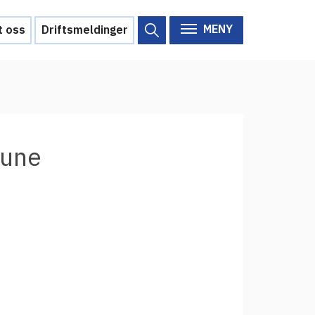
MENY
t oss
Driftsmeldinger
Om Feide
Om Feide
mune
Arrangementer
Aktuelt
Veikart
d?
Prosjekt
Personvern
Se informasjonen lagret om
deg