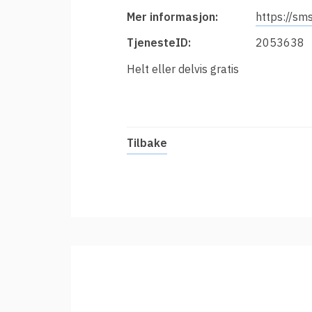
t
Innføring av Feide
Mer informasjon:
https://sms
i
Prisar for vertsorganisasjonar
TjenesteID:
2053638
Datadeling
Helt eller delvis gratis
Datakvalitet
Feide-administrator
Sterk autentisering
Tilbake