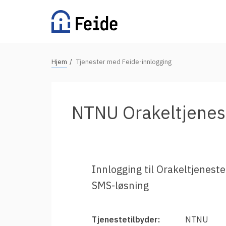
Hopp
til
hovedinnhold
N
Hjem
Tjenester med Feide-innlogging
Tilgjengelige tjenester
a
v
For universiteter og høgskoler
i
NTNU Orakeltjene
g
For videregående skoler
a
For grunnskoler
s
Alle tjenester
j
Innlogging til Orakeltjenest
o
SMS-løsning
n
Vertsorganisasjoner
s
s
Fordeler med Feide
Tjenestetilbyder:
NTNU