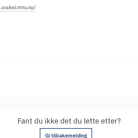
Integrere tjeneste med Feide
.orakel.ntnu.no/
Legg inn informasjon om tjenesten i
kundeportalen
Fant du ikke det du lette etter?
Gi tilbakemelding