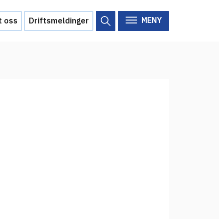
MENY
t oss
Driftsmeldinger
Om Feide
Om Feide
Arrangementer
Aktuelt
Veikart
d?
Prosjekt
Personvern
Se informasjonen lagret om
deg