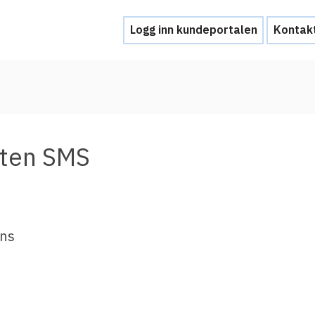
Logg inn kundeportalen
Kontak
Hjelp
Kontakt oss
sten SMS
Brukerstøtte
Ofte stilte spørsmål
Hva skal du gjøre ved et personvernbrud
ens
Tjenesteleverandører
Hvorfor tilby Feide-innlogging?