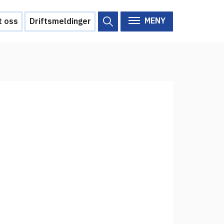
MENY
t oss
Driftsmeldinger
Om Feide
Om Feide
Arrangementer
Aktuelt
Veikart
d?
Prosjekt
Personvern
Se informasjonen lagret om
deg