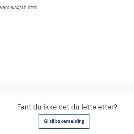
Integrere tjeneste med Feide
aventia.no/afi.html
Legg inn informasjon om tjenesten i
kundeportalen
Fant du ikke det du lette etter?
Gi tilbakemelding