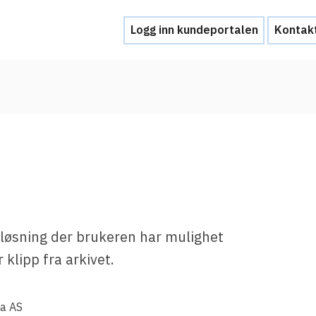
Logg inn kundeportalen
Kontak
Hjelp
Kontakt oss
Brukerstøtte
Ofte stilte spørsmål
Hva skal du gjøre ved et personvernbrud
 løsning der brukeren har mulighet
 klipp fra arkivet.
Tjenesteleverandører
Hvorfor tilby Feide-innlogging?
ia AS