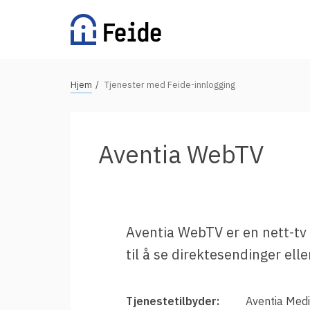
Hopp
til
hovedinnhold
N
Hjem
Tjenester med Feide-innlogging
Tilgjengelige tjenester
a
v
For universiteter og høgskoler
i
Aventia WebTV
g
For videregående skoler
a
For grunnskoler
s
Alle tjenester
j
Aventia WebTV er en nett-tv
o
til å se direktesendinger eller
n
Vertsorganisasjoner
s
s
Fordeler med Feide
Tjenestetilbyder:
Aventia Med