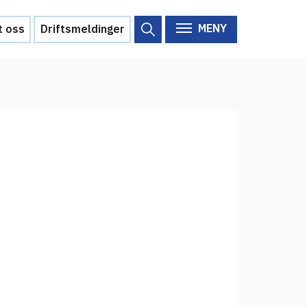
MENY
t oss
Driftsmeldinger
Om Feide
Om Feide
Arrangementer
Aktuelt
Veikart
d?
Prosjekt
Personvern
Se informasjonen lagret om
deg