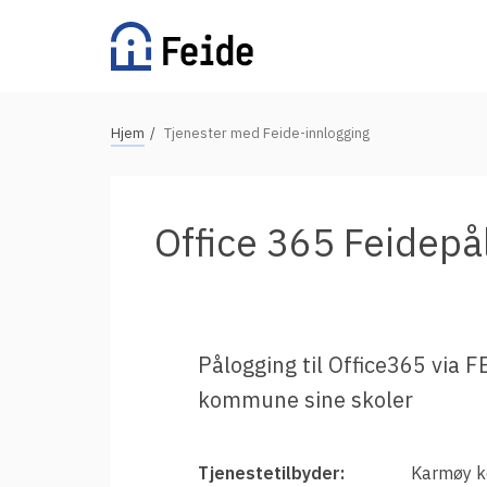
Hopp
til
hovedinnhold
N
Hjem
Tjenester med Feide-innlogging
Tilgjengelige tjenester
a
v
For universiteter og høgskoler
i
Office 365 Feidep
g
For videregående skoler
a
For grunnskoler
s
Alle tjenester
j
Pålogging til Office365 via 
o
kommune sine skoler
n
Vertsorganisasjoner
s
s
Fordeler med Feide
Tjenestetilbyder:
Karmøy 