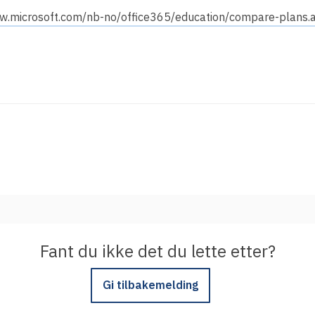
Integrere tjeneste med Feide
ww.microsoft.com/nb-no/office365/education/compare-plans.
Legg inn informasjon om tjenesten i
kundeportalen
Fant du ikke det du lette etter?
Gi tilbakemelding