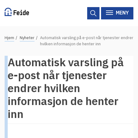
Hopp
til
MENY
hovedinnhold
N
Hjem
Nyheter
Automatisk varsling på e-post når tjenester endrer
Tilgjengelige tjenester
a
hvilken informasjon de henter inn
v
Hjelp
Automatisk varsling på
i
g
Vertsorganisasjoner
e-post når tjenester
a
endrer hvilken
Tjenesteleverandører
s
j
informasjon de henter
Om Feide
o
inn
n
Om Feide
s
s
Logg inn kundeportalen