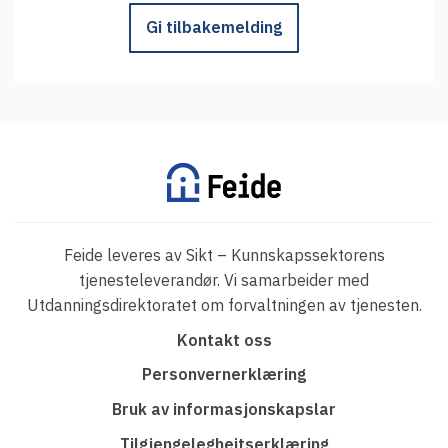
Gi tilbakemelding
Feide leveres av Sikt – Kunnskapssektorens
tjenesteleverandør. Vi samarbeider med
Utdanningsdirektoratet om forvaltningen av tjenesten.
F
Kontakt oss
o
Personvernerklæring
o
Bruk av informasjonskapslar
t
Tilgjengelegheitserklæring