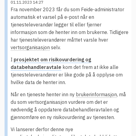
t
01.11.2023 14:27
Driftsmeldinger
i
Fra november 2023 får du som Feide-administrator
Kontakt oss
automatisk et varsel på e-post når en
Arrangementer
tjenesteleverandør legger til eller fjerner
informasjon som de henter inn om brukerne. Tidligere
Aktuelt
har tjenesteleverandører måttet varsle hver
Veikart
vertsorganisasjon
selv.
Prosjekt
I
prosjektet om risikovurdering og
Personvern
databehandleravtale
kom det frem at ikke alle
tjenesteleverandører er like gode på å opplyse om
Se informasjonen lagret om deg
hvilke data de henter inn.
Ordbok
Når en tjeneste henter inn ny
brukerinformasjon
, må
Underlag for tilgjengelighetserklæring
du som vertsorganisasjon vurdere om det er
nødvendig å oppdatere databehandleravtalen og
gjennomføre en ny risikovurdering av tjenesten.
Vi lanserer derfor denne nye