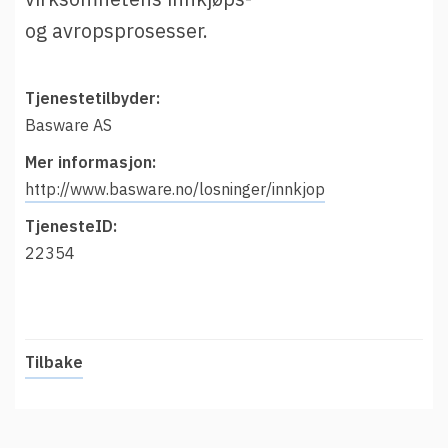
t
Driftsmeldinger
og avropsprosesser.
i
Kontakt oss
Arrangementer
Tjenestetilbyder:
Aktuelt
Basware AS
Veikart
Mer informasjon:
Prosjekt
http://www.basware.no/losninger/innkjop
Personvern
TjenesteID:
Se informasjonen lagret om deg
22354
Ordbok
Underlag for tilgjengelighetserklæring
Tilbake