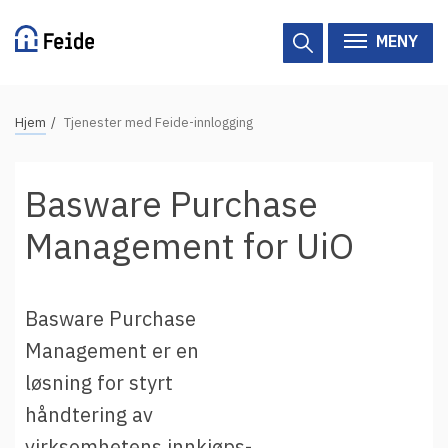
Hopp
til
MENY
hovedinnhold
N
Hjem
Tjenester med Feide-innlogging
Tilgjengelige tjenester
a
v
Hjelp
Basware Purchase
i
g
Vertsorganisasjoner
Management for UiO
a
Tjenesteleverandører
s
j
Basware Purchase
Om Feide
o
Management er en
n
løsning for styrt
Om Feide
s
håndtering av
s
Logg inn kundeportalen
virksomhetens innkjøps-