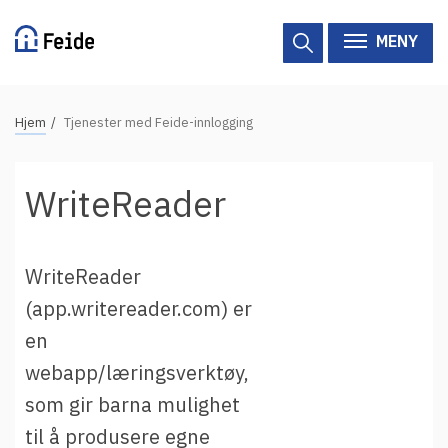
Hopp
til
MENY
hovedinnhold
N
Hjem
Tjenester med Feide-innlogging
Tilgjengelige tjenester
a
v
Hjelp
WriteReader
i
g
Vertsorganisasjoner
a
WriteReader
Tjenesteleverandører
s
(app.writereader.com) er
j
Om Feide
en
o
n
webapp/læringsverktøy,
Om Feide
s
som gir barna mulighet
s
Logg inn kundeportalen
til å produsere egne