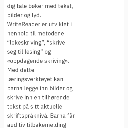
t
Driftsmeldinger
digitale bøker med tekst,
i
Kontakt oss
bilder og lyd.
Arrangementer
WriteReader er utviklet i
henhold til metodene
Aktuelt
“lekeskriving”, “skrive
Veikart
seg til lesing” og
Prosjekt
«oppdagende skriving».
Personvern
Med dette
Se informasjonen lagret om deg
læringsverktøyet kan
Ordbok
barna legge inn bilder og
Underlag for tilgjengelighetserklæring
skrive inn en tilhørende
tekst på sitt aktuelle
skriftspråknivå. Barna får
auditiv tilbakemelding