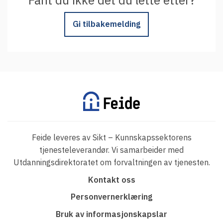
Gi tilbakemelding
Feide leveres av Sikt – Kunnskapssektorens
tjenesteleverandør. Vi samarbeider med
Utdanningsdirektoratet om forvaltningen av tjenesten.
F
Kontakt oss
o
Personvernerklæring
o
Bruk av informasjonskapslar
t