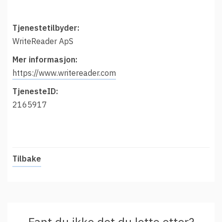
Tjenestetilbyder:
WriteReader ApS
Mer informasjon:
https://www.writereader.com
TjenesteID:
2165917
Tilbake
Fant du ikke det du lette etter?