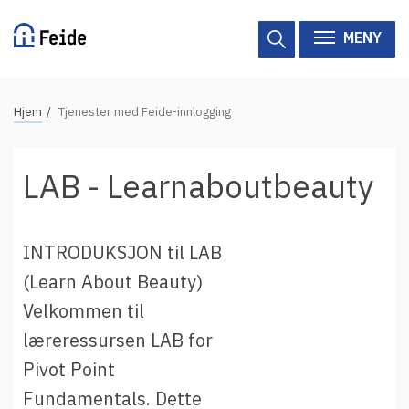
Hopp
til
MENY
hovedinnhold
N
Hjem
Tjenester med Feide-innlogging
Tilgjengelige tjenester
a
v
Hjelp
LAB - Learnaboutbeauty
i
g
Vertsorganisasjoner
a
INTRODUKSJON til LAB
Tjenesteleverandører
s
(Learn About Beauty)
j
Om Feide
Velkommen til
o
n
læreressursen LAB for
Om Feide
s
Pivot Point
s
Logg inn kundeportalen
Fundamentals. Dette