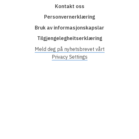
F
Kontakt oss
o
Personvernerklæring
o
Bruk av informasjonskapslar
t
Tilgjengelegheitserklæring
e
r
Meld deg på nyhetsbrevet vårt
Privacy Settings