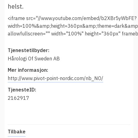
helst.
<iframe src="//www.youtube.com/embed/b2XBr5yWbFE?
width=100%&amp;height=360px&amp;theme=dark&amp;
allowfullscreen="" width="100%" height="360px" frame
Tjenestetilbyder:
Hårologi Of Sweden AB
Mer informasjon:
http://www.pivot-point-nordic.com/nb_NO/
TjenesteID:
2162917
Tilbake