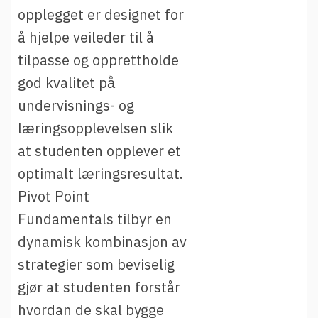
t
Driftsmeldinger
opplegget er designet for
i
Kontakt oss
å hjelpe veileder til å
Arrangementer
tilpasse og opprettholde
god kvalitet på̊
Aktuelt
undervisnings- og
Veikart
læringsopplevelsen slik
Prosjekt
at studenten opplever et
Personvern
optimalt læringsresultat.
Se informasjonen lagret om deg
Pivot Point
Ordbok
Fundamentals tilbyr en
Underlag for tilgjengelighetserklæring
dynamisk kombinasjon av
strategier som beviselig
gjør at studenten forstår
hvordan de skal bygge