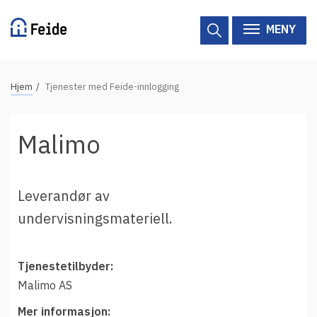
Hopp
til
MENY
hovedinnhold
N
Hjem
Tjenester med Feide-innlogging
Tilgjengelige tjenester
a
v
Hjelp
Malimo
i
g
Vertsorganisasjoner
a
Leverandør av
Tjenesteleverandører
s
undervisningsmateriell.
j
Om Feide
o
n
Tjenestetilbyder:
Om Feide
s
Malimo AS
s
Logg inn kundeportalen
Mer informasjon: