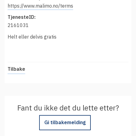
t
Driftsmeldinger
https://www.malimo.no/terms
i
Kontakt oss
TjenesteID:
Arrangementer
2161031
Aktuelt
Helt eller delvis gratis
Veikart
Prosjekt
Personvern
Tilbake
Se informasjonen lagret om deg
Ordbok
Underlag for tilgjengelighetserklæring
Fant du ikke det du lette etter?
Gi tilbakemelding