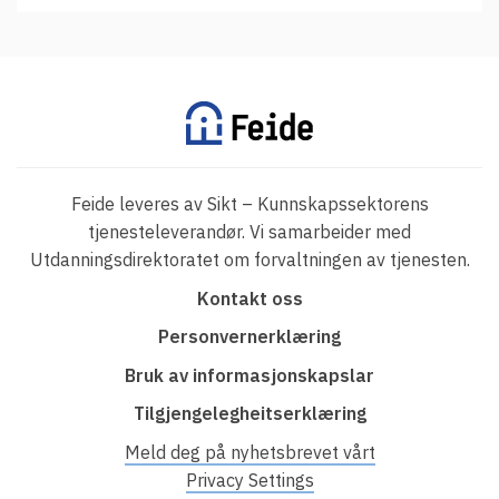
Feide leveres av Sikt – Kunnskapssektorens
tjenesteleverandør. Vi samarbeider med
Utdanningsdirektoratet om forvaltningen av tjenesten.
F
Kontakt oss
o
Personvernerklæring
o
Bruk av informasjonskapslar
t
Tilgjengelegheitserklæring
e
r
Meld deg på nyhetsbrevet vårt
Privacy Settings