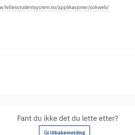
Integrere tjeneste med Feide
ww.fellesstudentsystem.no/applikasjoner/sokweb/
Legg inn informasjon om tjenesten i
kundeportalen
Fant du ikke det du lette etter?
Gi tilbakemelding