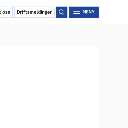
MENY
t oss
Driftsmeldinger
Om Feide
Om Feide
Arrangementer
Aktuelt
Veikart
d?
Prosjekt
Personvern
Se informasjonen lagret om
deg