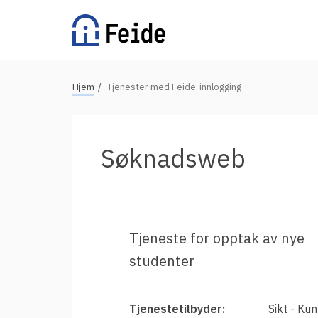
Hopp
til
hovedinnhold
N
Hjem
Tjenester med Feide-innlogging
Tilgjengelige tjenester
a
v
For universiteter og høgskoler
i
Søknadsweb
g
For videregående skoler
a
For grunnskoler
s
Alle tjenester
j
Tjeneste for opptak av nye
o
studenter
n
Vertsorganisasjoner
s
s
Fordeler med Feide
Tjenestetilbyder:
Sikt - Ku