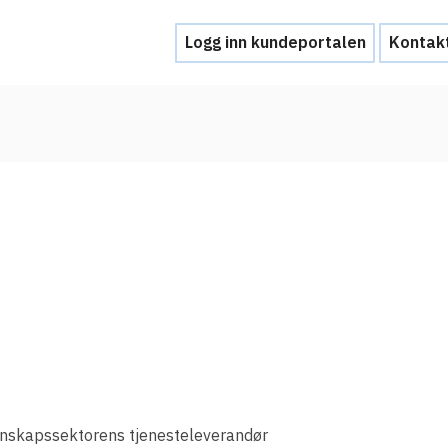
Logg inn kundeportalen
Kontak
Hjelp
Kontakt oss
Brukerstøtte
Ofte stilte spørsmål
Hva skal du gjøre ved et personvernbrud
Tjenesteleverandører
Hvorfor tilby Feide-innlogging?
nnskapssektorens tjenesteleverandør