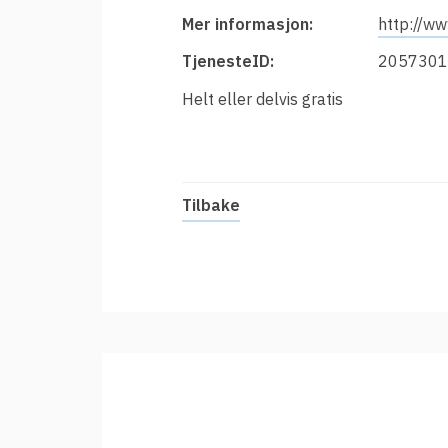
t
Innføring av Feide
Mer informasjon:
http://w
i
Prisar for vertsorganisasjonar
TjenesteID:
2057301
Datadeling
Helt eller delvis gratis
Datakvalitet
Feide-administrator
Sterk autentisering
Tilbake