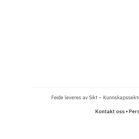
Feide leveres av Sikt – Kunnskapssekt
F
Kontakt oss
Per
o
o
t