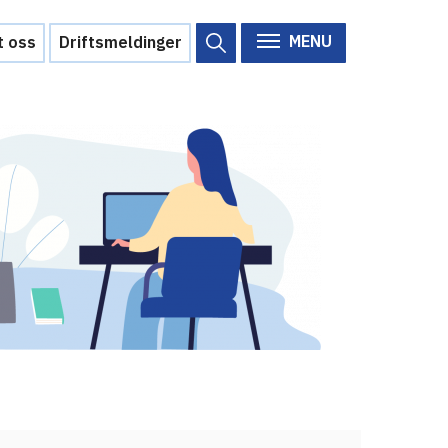
MENU
t oss
Driftsmeldinger
Om Feide
Om Feide
Arrangementer
Aktuelt
Veikart
d?
Prosjekt
Personvern
Se informasjonen lagret om
deg