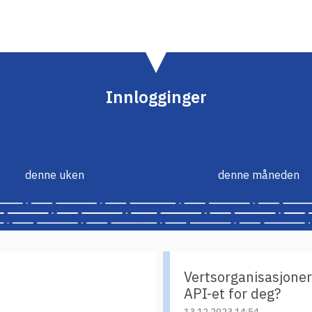
Innlogginger
denne uken
denne måneden
Vertsorganisasjoner
API-et for deg?
13.12.2023 14:54