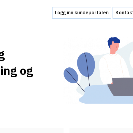
Logg inn kundeportalen
Kontak
Hjelp
g
Kontakt oss
ing og
Brukerstøtte
Ofte stilte spørsmål
Hva skal du gjøre ved et personvernbrud
Tjenesteleverandører
Hvorfor tilby Feide-innlogging?