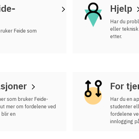
ide-
Hjelp
Integrere tjeneste med Feide
Legg inn informasjon om tjenesten i
Har du prob
kundeportalen
eller teknis
 bruker Feide som
etter.
asjoner
For tj
oner som bruker Feide-
Har du en ap
n ut mer om fordelene ved
studenter el
blir en
fordelene ve
innlogging p