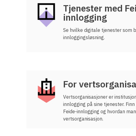
Tjenester med Fe
Innføring av Feide
innlogging
Prisar for vertsorganisasjonar
Datadeling
Se hvilke digitale tjenester som
Datakvalitet
innloggingsløsning.
Feide-administrator
Sterk autentisering
For vertsorganis
Vertsorganisasjoner er institusj
innlogging på sine tjenester. Fin
Feide-innlogging og hvordan man 
vertsorganisasjon.