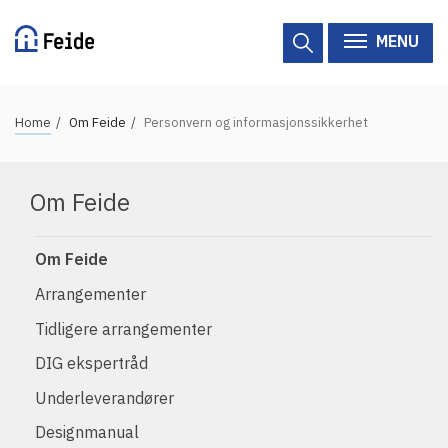
Skip
to
MENU
main
content
B
Home
Om Feide
Personvern og informasjonssikkerhet
Tilgjengelige tjenester
r
e
Hjelp
Om Feide
a
d
Vertsorganisasjoner
c
Om Feide
Tjenesteleverandører
r
Arrangementer
u
Tidligere arrangementer
Om Feide
m
DIG ekspertråd
b
Om Feide
Underleverandører
Logg inn kundeportalen
Designmanual