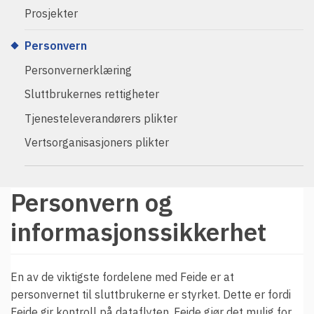
Driftsmeldinger
Prosjekter
Kontakt oss
Personvern
Arrangementer
Personvernerklæring
Aktuelt
Sluttbrukernes rettigheter
Veikart
Tjenesteleverandørers plikter
Prosjekt
Vertsorganisasjoners plikter
Personvern
Se informasjonen lagret om deg
Personvern og
Ordbok
informasjonssikkerhet
Underlag for tilgjengelighetserklæring
En av de viktigste fordelene med Feide er at
personvernet til sluttbrukerne er styrket. Dette er fordi
Feide gir kontroll på dataflyten. Feide gjør det mulig for